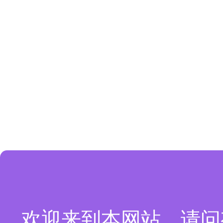
欢迎来到本网站，请问