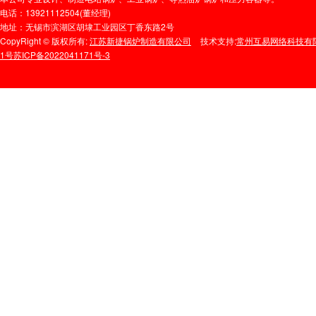
电话：13921112504(董经理)
地址：无锡市滨湖区胡埭工业园区丁香东路2号
CopyRight © 版权所有:
江苏新捷锅炉制造有限公司
技术支持:
常州互易网络科技有
1号苏ICP备2022041171号-3