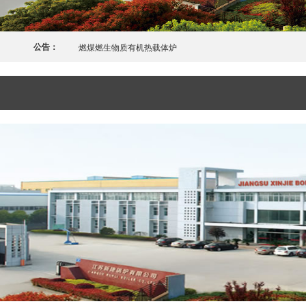
公告：
燃煤燃生物质有机热载体炉